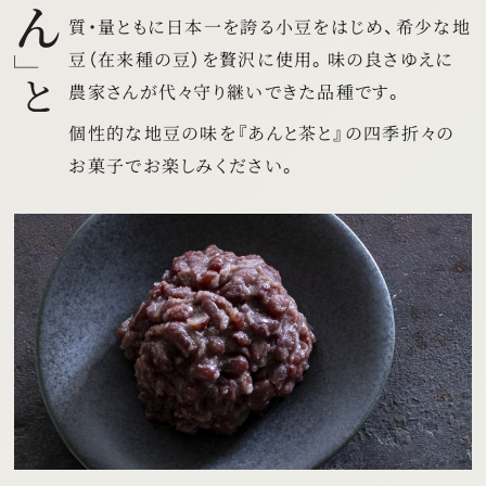
質・量ともに日本一を誇る小豆をはじめ、
希少な地
豆（在来種の豆）を贅沢に使用。
味の良さゆえに
農家さんが代々守り継いできた品種です。
個性的な地豆の味を
『あんと茶と』の四季折々の
お菓子でお楽しみください。