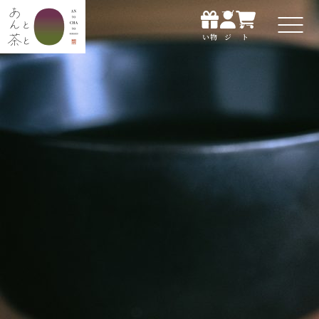
マイ
お買
ペー
カー
い物
ジ
ト
マイ
お買
ペー
カー
い物
ジ
ト
ホーム
あんと茶について
すべての商品
お店で楽しむ
贈る
知る・体験する