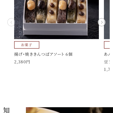
お菓子
揚げ・焼ききんつばアソート 6個
あん
2,380円
豆フ
1,7