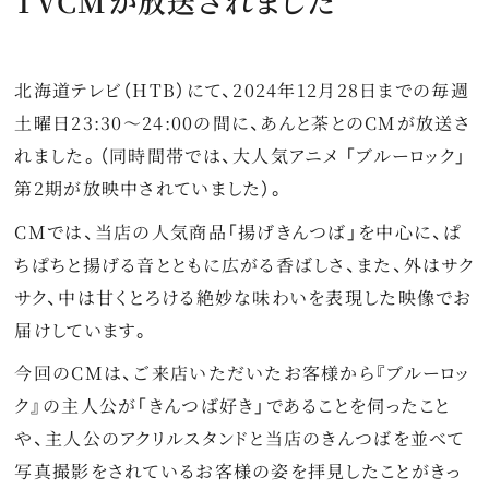
TVCMが放送されました
特集
最新情報
北海道テレビ（HTB）にて、2024年12月28日までの毎週
土曜日23:30～24:00の間に、あんと茶とのCMが放送さ
プライバシーポリシー
れました。（同時間帯では、大人気アニメ 「ブルーロック」
特定商取引法に関する表記
第2期が放映中されていました）。
CMでは、当店の人気商品「揚げきんつば」を中心に、ぱ
サイトマップ
ちぱちと揚げる音とともに広がる香ばしさ、また、外はサク
サク、中は甘くとろける絶妙な味わいを表現した映像でお
お問い合わせ
届けしています。
今回のCMは、ご来店いただいたお客様から『ブルーロッ
ク』の主人公が「きんつば好き」であることを伺ったこと
や、主人公のアクリルスタンドと当店のきんつばを並べて
写真撮影をされているお客様の姿を拝見したことがきっ