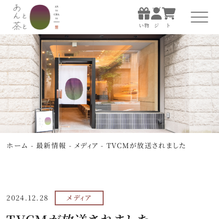
マイ
お買
ペー
カー
い物
ジ
ト
マイ
お買
ペー
カー
い物
ジ
ト
ホーム
あんと茶について
すべての商品
ホーム
-
最新情報
-
メディア
-
TVCMが放送されました
お店で楽しむ
贈る
2024.12.28
メディア
知る・体験する