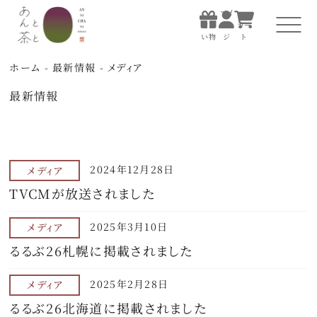
マイ
お買
ペー
カー
い物
ジ
ト
マイ
お買
ペー
カー
ホーム
-
最新情報
-
メディア
い物
ジ
ト
最新情報
ホーム
あんと茶について
2024年12月28日
メディア
すべての商品
TVCMが放送されました
お店で楽しむ
2025年3月10日
メディア
るるぶ26札幌に掲載されました
贈る
2025年2月28日
メディア
知る・体験する
るるぶ26北海道に掲載されました