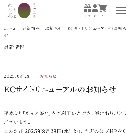
マイ
お買
ペー
カー
い物
ジ
ト
マイ
お買
ペー
カー
ホーム
-
最新情報
-
お知らせ
-
ECサイトリニューアルのお知ら
い物
ジ
ト
せ
最新情報
ホーム
あんと茶について
2025.08.28
お知らせ
すべての商品
ECサイトリニューアルのお知らせ
お店で楽しむ
贈る
平素より「あんと茶と」をご利用いただき、誠にありがとう
ございます。
知る・体験する
このたび
2025年8月28日(水)
より、当店の公式HPをリ