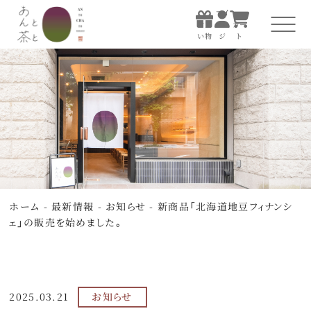
マイ
お買
ペー
カー
い物
ジ
ト
マイ
お買
ペー
カー
い物
ジ
ト
ホーム
あんと茶について
すべての商品
ホーム
-
最新情報
-
お知らせ
-
新商品「北海道地豆フィナンシ
お店で楽しむ
ェ」の販売を始めました。
贈る
知る・体験する
2025.03.21
お知らせ