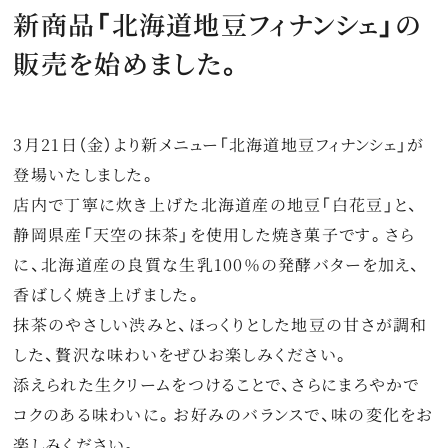
新商品「北海道地豆フィナンシェ」の
特集
販売を始めました。
最新情報
プライバシーポリシー
3月21日（金）より新メニュー「北海道地豆フィナンシェ」が
特定商取引法に関する表記
登場いたしました。
店内で丁寧に炊き上げた北海道産の地豆「白花豆」と、
サイトマップ
静岡県産「天空の抹茶」を使用した焼き菓子です。さら
に、北海道産の良質な生乳100％の発酵バターを加え、
お問い合わせ
香ばしく焼き上げました。
抹茶のやさしい渋みと、ほっくりとした地豆の甘さが調和
した、贅沢な味わいをぜひお楽しみください。
添えられた生クリームをつけることで、さらにまろやかで
コクのある味わいに。お好みのバランスで、味の変化をお
楽しみください。