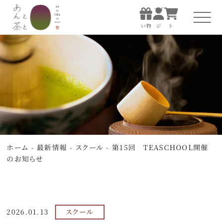
マイ
お買
ペー
カー
い物
ジ
ト
マイ
お買
ペー
カー
い物
ジ
ト
ホーム
あんと茶について
すべての商品
ホーム
-
最新情報
-
スクール
-
第15回 TEASCHOOL開催
お店で楽しむ
のお知らせ
贈る
知る・体験する
2026.01.13
スクール