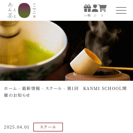
マイ
お買
ペー
カー
い物
ジ
ト
マイ
お買
ペー
カー
い物
ジ
ト
ホーム
あんと茶について
すべての商品
ホーム
-
最新情報
-
スクール
-
第1回 KANMI SCHOOL開
お店で楽しむ
催のお知らせ
贈る
知る・体験する
2025.04.01
スクール